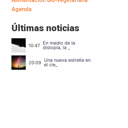
Alimentación bio-vegetariana
Agenda
Últimas noticias
En medio de la
10:47
distopía, la utopía.
Una nueva estrella en
el cielo de nombre
20:09
Thich Nhat Hanh