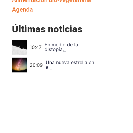
Alimentación bio-vegetariana
Agenda
Últimas noticias
En medio de la
10:47
distopía, la utopía.
Una nueva estrella en
el cielo de nombre
20:09
Thich Nhat Hanh