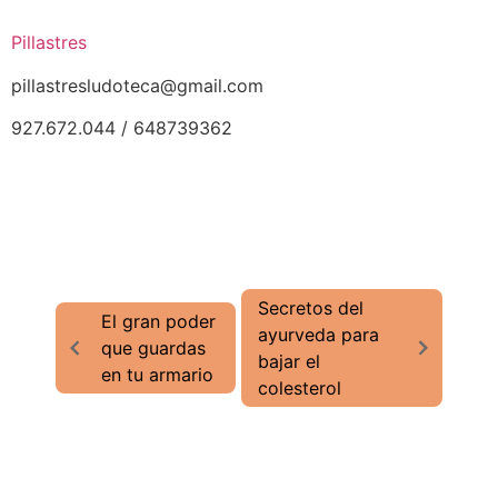
Pillastres
pillastresludoteca@gmail.com
927.672.044 / 648739362
Secretos del
El gran poder
ayurveda para
que guardas
bajar el
en tu armario
colesterol