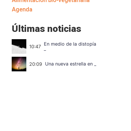
Alimentación bio-vegetariana
Agenda
Últimas noticias
En medio de la
10:47
distopía, la utopía.
Una nueva estrella en
el cielo de nombre
20:09
Thich Nhat Hanh